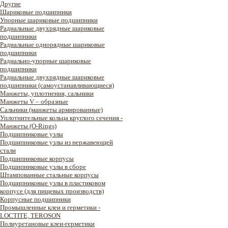
Другие
Шариковые подшипники
Упорные шариковые подшипники
Радиальные двухрядные шариковые
подшипники
Радиальные однорядные шариковые
подшипники
Радиально-упорные шариковые
подшипники
Радиальные двухрядные шариковые
подшипники (самоустанавливающиеся)
Манжеты, уплотнения, сальники
Манжеты V – образные
Сальники (манжеты армированные)
Уплотнительные кольца круглого сечения -
Манжеты (O-Rings)
Подшипниковые узлы
Подшипниковые узлы из нержавеющей
стали
Подшипниковые корпусы
Подшипниковые узлы в сборе
Штампованные стальные корпусы
Подшипниковые узлы в пластиковом
корпусе (для пищевых производств)
Корпусные подшипники
Промышленные клеи и герметики -
LOCTITE, TEROSON
Полиуретановые клеи-герметики