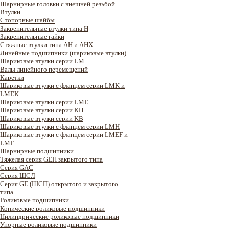
Шарнирные головки с внешней резьбой
Втулки
Стопорные шайбы
Закрепительные втулки типа H
Закрепительные гайки
Стяжные втулки типа AH и AHX
Линейные подшипники (шариковые втулки)
Шариковые втулки серии LM
Валы линейного перемещений
Каретки
Шариковые втулки с фланцем серии LMK и
LMEK
Шариковые втулки серии LME
Шариковые втулки серии KH
Шариковые втулки серии KB
Шариковые втулки с фланцем серии LMH
Шариковые втулки с фланцем серии LMEF и
LMF
Шарнирные подшипники
Тяжелая серия GEH закрытого типа
Серия GAC
Cерия ШСЛ
Серия GE (ШСП) открытого и закрытого
типа
Роликовые подшипники
Конические роликовые подшипники
Цилиндрические роликовые подшипники
Упорные роликовые подшипники