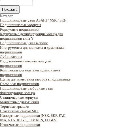
-
Каталог
Подшипниковые узлы ASAHI / NSK / SKF
Подшипниковые корпусы
Корпусные подшипники
Каучуковые демпфирующие кольца для
подшипников типа Y
Подшипниковые узлы в сборе
Инструменты для монтажа и демонтажа
подшипников
Лубрикаторы
Индукционные нагреватели для
подшипников
Комплекты для монтажа и демонтажа
подшипников
Щупы для измерения зазоров в подшипнике
Съемники подшипников
Подшипниковые разборные узлы
Фиксирующие кольца
Стационарные корпусы
Манжетные уплотнения
Торцевые крышки
Пластичные смазки SKF
Импортные подшипники (NSK, SKF, FAG,
INA, NTN, KOYO, TIMKEN, ELGES)
Игольчатые подшипники