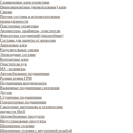
Силиконовые клеи-герметики
Цианоакрилатные (моментальные) клеи
Смазки
Прочие составы и вспомогательные
принадлежности
Пластичные герметики
Активаторы, праймеры, очистители
Фиксаторы соединений (анаэробные)
Составы для защиты от коррозии
Акриловые клеи
Разделительные смазки
Эпоксидные составы
Контактные клеи
Очистители рук
MS - полимеры
Автомобильные подшипники
Ролики ремня ГРМ
Подшипники кондиционера
Выжимные подшипники сцепления
Другие
Ступичные подшипники
Генераторные подшипники
Смазочные материалы и технические
жидкости Shell
Автомобильные продукты
Индустриальные продукты
Шарнирные головки
Шарнирные головки с внутренней резьбой