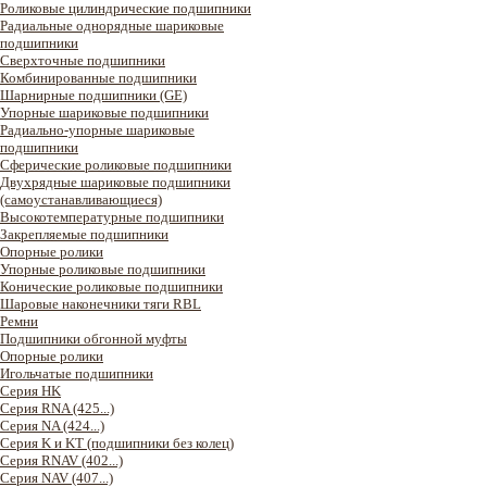
Роликовые цилиндрические подшипники
Радиальные однорядные шариковые
подшипники
Сверхточные подшипники
Комбинированные подшипники
Шарнирные подшипники (GE)
Упорные шариковые подшипники
Радиально-упорные шариковые
подшипники
Сферические роликовые подшипники
Двухрядные шариковые подшипники
(самоустанавливающиеся)
Высокотемпературные подшипники
Закрепляемые подшипники
Опорные ролики
Упорные роликовые подшипники
Конические роликовые подшипники
Шаровые наконечники тяги RBL
Ремни
Подшипники обгонной муфты
Опорные ролики
Игольчатые подшипники
Серия HK
Серия RNA (425...)
Серия NA (424...)
Серия K и KT (подшипники без колец)
Серия RNAV (402...)
Серия NAV (407...)