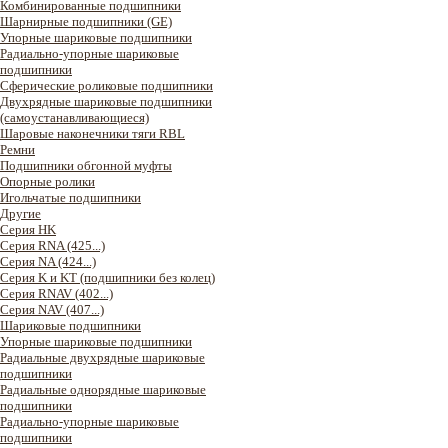
Комбинированные подшипники
Шарнирные подшипники (GE)
Упорные шариковые подшипники
Радиально-упорные шариковые
подшипники
Сферические роликовые подшипники
Двухрядные шариковые подшипники
(самоустанавливающиеся)
Шаровые наконечники тяги RBL
Ремни
Подшипники обгонной муфты
Опорные ролики
Игольчатые подшипники
Другие
Серия HK
Серия RNA (425...)
Серия NA (424...)
Серия K и KT (подшипники без колец)
Серия RNAV (402...)
Серия NAV (407...)
Шариковые подшипники
Упорные шариковые подшипники
Радиальные двухрядные шариковые
подшипники
Радиальные однорядные шариковые
подшипники
Радиально-упорные шариковые
подшипники