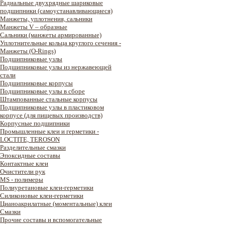
Радиальные двухрядные шариковые
подшипники (самоустанавливающиеся)
Манжеты, уплотнения, сальники
Манжеты V – образные
Сальники (манжеты армированные)
Уплотнительные кольца круглого сечения -
Манжеты (O-Rings)
Подшипниковые узлы
Подшипниковые узлы из нержавеющей
стали
Подшипниковые корпусы
Подшипниковые узлы в сборе
Штампованные стальные корпусы
Подшипниковые узлы в пластиковом
корпусе (для пищевых производств)
Корпусные подшипники
Промышленные клеи и герметики -
LOCTITE, TEROSON
Разделительные смазки
Эпоксидные составы
Контактные клеи
Очистители рук
MS - полимеры
Полиуретановые клеи-герметики
Силиконовые клеи-герметики
Цианоакрилатные (моментальные) клеи
Смазки
Прочие составы и вспомогательные