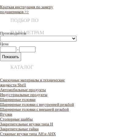
Краткая инструкция по замеру
подшипников >>
ПОДБОР ПО
ПАРАМЕТРАМ
Производитель
Цена
-
КАТАЛОГ
Смазочные материалы и технические
жидкости Shell
Автомобильные продукты
Индустриальные продукты
Шарнирные головки
Шарнирные головки с внутренней резьбой
Шарнирные головки с внешней резьбой
Втулки
Стопорные шайбы
Закрепительные втулки типа H
Закрепительные гайки
Стяжные втулки типа AH и AHX