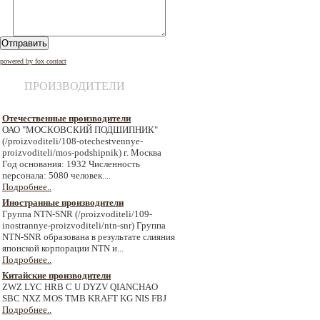
Отправить
powered by fox contact
ПРОИЗВОДИТЕЛИ
Отечественные производители
ОАО "МОСКОВСКИЙ ПОДШИПНИК"
(/proizvoditeli/108-otechestvennye-
proizvoditeli/mos-podshipnik) г. Москва
Год основания: 1932 Численность
персонала: 5080 человек....
Подробнее..
Иностранные производители
Группа NTN-SNR (/proizvoditeli/109-
inostrannye-proizvoditeli/ntn-snr) Группа
NTN-SNR образована в результате слияния
японской корпорации NTN и...
Подробнее..
Китайские производители
ZWZ LYC HRB C U DYZV QIANCHAO
SBC NXZ MOS TMB KRAFT KG NIS FBJ
Подробнее..