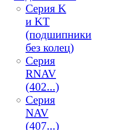
Серия K
и KT
(подшипники
без колец)
Серия
RNAV
(402...)
Серия
NAV
(407...)