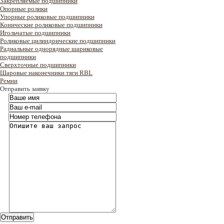
Закрепляемые подшипники
Опорные ролики
Упорные роликовые подшипники
Конические роликовые подшипники
Игольчатые подшипники
Роликовые цилиндрические подшипники
Радиальные однорядные шариковые
подшипники
Сверхточные подшипники
Шаровые наконечники тяги RBL
Ремни
Отправить заявку
Отправить