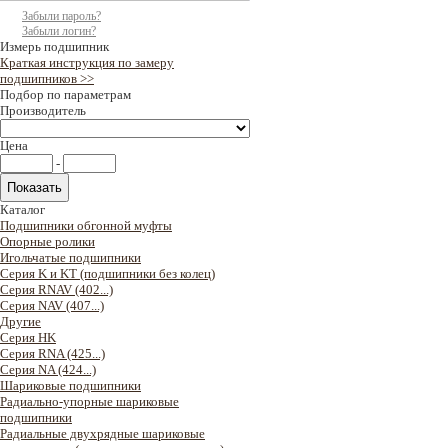
Забыли пароль?
Забыли логин?
Измерь подшипник
Краткая инструкция по замеру
подшипников >>
Подбор по параметрам
Производитель
Цена
-
Каталог
Подшипники обгонной муфты
Опорные ролики
Игольчатые подшипники
Серия K и KT (подшипники без колец)
Серия RNAV (402...)
Серия NAV (407...)
Другие
Серия HK
Серия RNA (425...)
Серия NA (424...)
Шариковые подшипники
Радиально-упорные шариковые
подшипники
Радиальные двухрядные шариковые