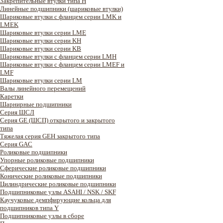
Закрепительные втулки типа H
Линейные подшипники (шариковые втулки)
Шариковые втулки с фланцем серии LMK и
LMEK
Шариковые втулки серии LME
Шариковые втулки серии KH
Шариковые втулки серии KB
Шариковые втулки с фланцем серии LMH
Шариковые втулки с фланцем серии LMEF и
LMF
Шариковые втулки серии LM
Валы линейного перемещений
Каретки
Шарнирные подшипники
Cерия ШСЛ
Серия GE (ШСП) открытого и закрытого
типа
Тяжелая серия GEH закрытого типа
Серия GAC
Роликовые подшипники
Упорные роликовые подшипники
Сферические роликовые подшипники
Конические роликовые подшипники
Цилиндрические роликовые подшипники
Подшипниковые узлы ASAHI / NSK / SKF
Каучуковые демпфирующие кольца для
подшипников типа Y
Подшипниковые узлы в сборе