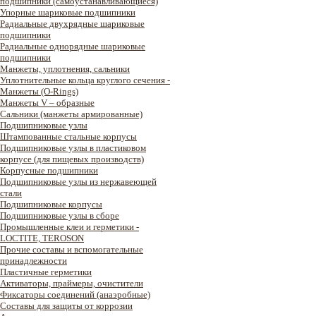
подшипники (самоустанавливающиеся)
Упорные шариковые подшипники
Радиальные двухрядные шариковые
подшипники
Радиальные однорядные шариковые
подшипники
Манжеты, уплотнения, сальники
Уплотнительные кольца круглого сечения -
Манжеты (O-Rings)
Манжеты V – образные
Сальники (манжеты армированные)
Подшипниковые узлы
Штампованные стальные корпусы
Подшипниковые узлы в пластиковом
корпусе (для пищевых производств)
Корпусные подшипники
Подшипниковые узлы из нержавеющей
стали
Подшипниковые корпусы
Подшипниковые узлы в сборе
Промышленные клеи и герметики -
LOCTITE, TEROSON
Прочие составы и вспомогательные
принадлежности
Пластичные герметики
Активаторы, праймеры, очистители
Фиксаторы соединений (анаэробные)
Составы для защиты от коррозии