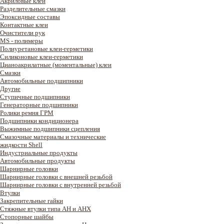
Акриловые клеи
Разделительные смазки
Эпоксидные составы
Контактные клеи
Очистители рук
MS - полимеры
Полиуретановые клеи-герметики
Силиконовые клеи-герметики
Цианоакрилатные (моментальные) клеи
Смазки
Автомобильные подшипники
Другие
Ступичные подшипники
Генераторные подшипники
Ролики ремня ГРМ
Подшипники кондиционера
Выжимные подшипники сцепления
Смазочные материалы и технические
жидкости Shell
Индустриальные продукты
Автомобильные продукты
Шарнирные головки
Шарнирные головки с внешней резьбой
Шарнирные головки с внутренней резьбой
Втулки
Закрепительные гайки
Стяжные втулки типа AH и AHX
Стопорные шайбы