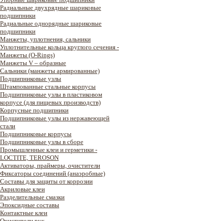
Радиальные двухрядные шариковые
подшипники
Радиальные однорядные шариковые
подшипники
Манжеты, уплотнения, сальники
Уплотнительные кольца круглого сечения -
Манжеты (O-Rings)
Манжеты V – образные
Сальники (манжеты армированные)
Подшипниковые узлы
Штампованные стальные корпусы
Подшипниковые узлы в пластиковом
корпусе (для пищевых производств)
Корпусные подшипники
Подшипниковые узлы из нержавеющей
стали
Подшипниковые корпусы
Подшипниковые узлы в сборе
Промышленные клеи и герметики -
LOCTITE, TEROSON
Активаторы, праймеры, очистители
Фиксаторы соединений (анаэробные)
Составы для защиты от коррозии
Акриловые клеи
Разделительные смазки
Эпоксидные составы
Контактные клеи
Очистители рук