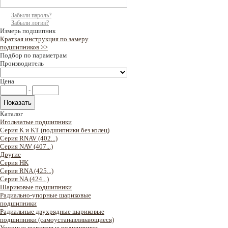
Забыли пароль?
Забыли логин?
Измерь подшипник
Краткая инструкция по замеру
подшипников >>
Подбор по параметрам
Производитель
Цена
-
Каталог
Игольчатые подшипники
Серия K и KT (подшипники без колец)
Серия RNAV (402...)
Серия NAV (407...)
Другие
Серия HK
Серия RNA (425...)
Серия NA (424...)
Шариковые подшипники
Радиально-упорные шариковые
подшипники
Радиальные двухрядные шариковые
подшипники (самоустанавливающиеся)
Упорные шариковые подшипники