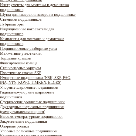
Инструменты для монтажа и демонтажа
подшипников
Щупы для измерения зазоров в подшипнике
Съемники подшипников
Лубрикаторы
Индукционные нагреватели для
подшипников
Комплекты для монтажа и демонтажа
подшипников
Подшипниковые разборные узлы
Манжетные уплотнения
Торцевые крышки
Фиксирующие кольца
Стационарные корпусы
Пластичные смазки SKF
Импортные подшипники (NSK, SKF, FAG,
INA, NTN, KOYO, TIMKEN, ELGES)
Упорные шариковые подшипники
Радиально-упорные шариковые
подшипники
Сферические роликовые подшипники
Двухрядные шариковые подшипники
(самоустанавливающиеся)
Высокотемпературные подшипники
Закрепляемые подшипники
Опорные ролики
Упорные роликовые подшипники
Конические роликовые подшипники