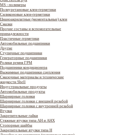
MS - полимеры
Полиуретановые клеи-герметики
Силиконовые клеи-герметики
Цианоакрилатные (моментальные) клеи
Смазки
Прочие составы и вспомогательные
принадлежности
Пластичные герметики
Автомобильные подшипники
Другие
Ступичные подшипники
Генераторные подшипники
Ролики ремня ГРМ
Подшипники кондиционера
Выжимные подшипники сцепления
Смазочные материалы и технические
жидкости Shell
Индустриальные продукты
Автомобильные продукты
Шарнирные головки
Шарнирные головки с внешней резьбой
Шарнирные головки с внутренней резьбой
Втулки
Закрепительные гайки
Стяжные втулки типа AH и AHX
Стопорные шайбы
Закрепительные втулки типа H
Линейные подшипники (шариковые втулки)