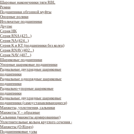
Шаровые наконечники тяги RBL
Ремни
Подшипники обгонной муфты
Опорные ролики
Игольчатые подшипники
Другие
Серия HK
Серия RNA (425...)
Серия NA (424...)
Серия K и KT (подшипники без колец)
Серия RNAV (402...)
Серия NAV (407...)
Шариковые подшипники
Упорные шариковые подшипники
Радиальные двухрядные шариковые
подшипники
Радиальные однорядные шариковые
подшипники
Радиально-упорные шариковые
подшипники
Радиальные двухрядные шариковые
подшипники (самоустанавливающиеся)
Манжеты, уплотнения, сальники
Манжеты V – образные
Сальники (манжеты армированные)
Уплотнительные кольца круглого сечения -
Манжеты (O-Rings)
Подшипниковые узлы