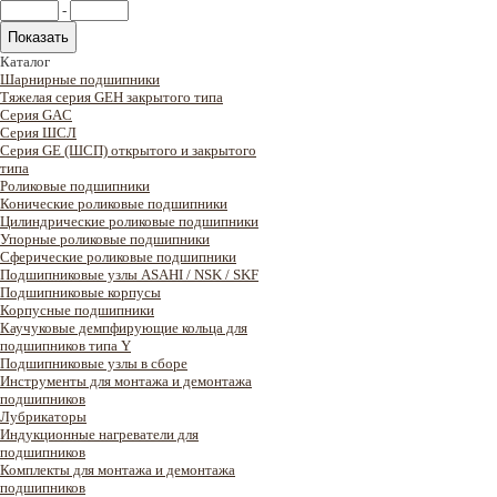
-
Каталог
Шарнирные подшипники
Тяжелая серия GEH закрытого типа
Серия GAC
Cерия ШСЛ
Серия GE (ШСП) открытого и закрытого
типа
Роликовые подшипники
Конические роликовые подшипники
Цилиндрические роликовые подшипники
Упорные роликовые подшипники
Сферические роликовые подшипники
Подшипниковые узлы ASAHI / NSK / SKF
Подшипниковые корпусы
Корпусные подшипники
Каучуковые демпфирующие кольца для
подшипников типа Y
Подшипниковые узлы в сборе
Инструменты для монтажа и демонтажа
подшипников
Лубрикаторы
Индукционные нагреватели для
подшипников
Комплекты для монтажа и демонтажа
подшипников