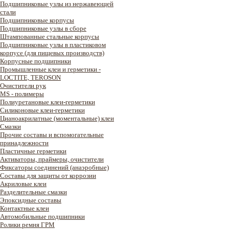
Подшипниковые узлы из нержавеющей
стали
Подшипниковые корпусы
Подшипниковые узлы в сборе
Штампованные стальные корпусы
Подшипниковые узлы в пластиковом
корпусе (для пищевых производств)
Корпусные подшипники
Промышленные клеи и герметики -
LOCTITE, TEROSON
Очистители рук
MS - полимеры
Полиуретановые клеи-герметики
Силиконовые клеи-герметики
Цианоакрилатные (моментальные) клеи
Смазки
Прочие составы и вспомогательные
принадлежности
Пластичные герметики
Активаторы, праймеры, очистители
Фиксаторы соединений (анаэробные)
Составы для защиты от коррозии
Акриловые клеи
Разделительные смазки
Эпоксидные составы
Контактные клеи
Автомобильные подшипники
Ролики ремня ГРМ