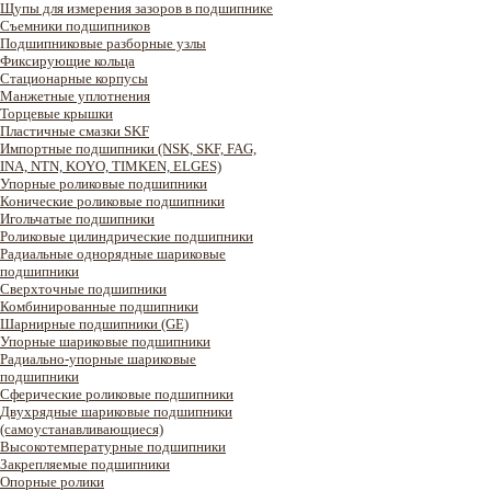
Щупы для измерения зазоров в подшипнике
Съемники подшипников
Подшипниковые разборные узлы
Фиксирующие кольца
Стационарные корпусы
Манжетные уплотнения
Торцевые крышки
Пластичные смазки SKF
Импортные подшипники (NSK, SKF, FAG,
INA, NTN, KOYO, TIMKEN, ELGES)
Упорные роликовые подшипники
Конические роликовые подшипники
Игольчатые подшипники
Роликовые цилиндрические подшипники
Радиальные однорядные шариковые
подшипники
Сверхточные подшипники
Комбинированные подшипники
Шарнирные подшипники (GE)
Упорные шариковые подшипники
Радиально-упорные шариковые
подшипники
Сферические роликовые подшипники
Двухрядные шариковые подшипники
(самоустанавливающиеся)
Высокотемпературные подшипники
Закрепляемые подшипники
Опорные ролики