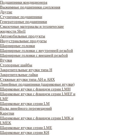
Подшипники кондиционера
Выжимные подшипники сцепления
Другие
Ступичные подшипники
Генераторные подшипники
Смазочные материалы и технические
жидкости Shell
Автомобильные продукты
Индустриальные продукты
Шарнирные головки
Шарнирные головки с внутренней резьбой
Шарнирные головки с внешней резьбой
Втулки
Стопорные шайбы
Закрепительные втулки типа H
Закрепительные гайки
Стяжные втулки типа AH и AHX
Линейные подшипники (шариковые втулки)
Шариковые втулки с фланцем серии LMH
Шариковые втулки с фланцем серии LMEF и
LMF
Шариковые втулки серии LM
Валы линейного перемещений
Каретки
Шариковые втулки с фланцем серии LMK и
LMEK
Шариковые втулки серии LME
Шариковые втулки серии KH